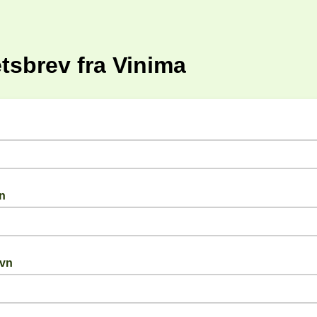
tsbrev fra Vinima
n
avn