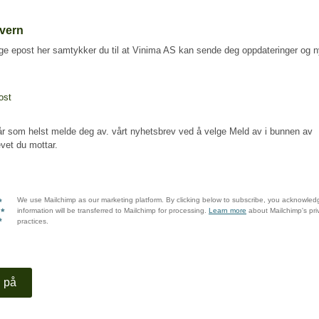
vern
ge epost her samtykker du til at Vinima AS kan sende deg oppdateringer og n
ost
r som helst melde deg av. vårt nyhetsbrev ved å velge Meld av i bunnen av
vet du mottar.
We use Mailchimp as our marketing platform. By clicking below to subscribe, you acknowled
information will be transferred to Mailchimp for processing.
Learn more
about Mailchimp's pri
practices.